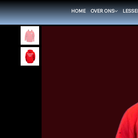
HOME
>
RGH Hoodie - Red
HOME
OVER ONS
LESSE