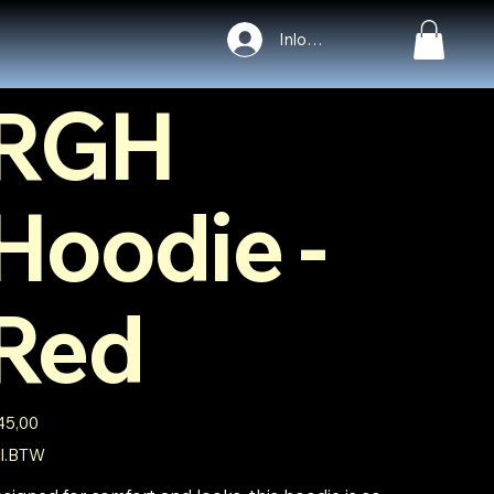
Vorige
Volgende
Inloggen
RGH
Hoodie -
Red
45,00
cl.BTW