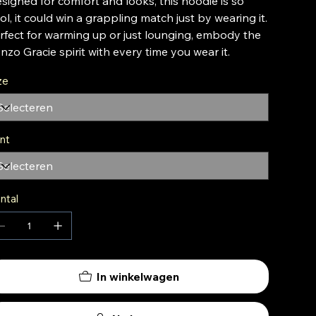
signed for comfort and looks, this hoodie is so
ol, it could win a grappling match just by wearing it.
rfect for warming up or just lounging, embody the
nzo Gracie spirit with every time you wear it.
ze
int
ntal
In winkelwagen