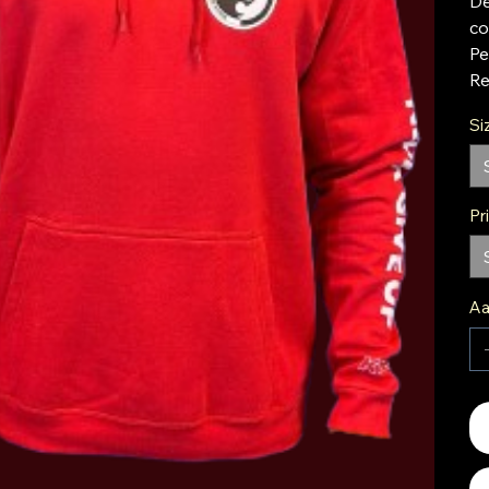
De
co
Pe
Re
Si
Pr
Aa