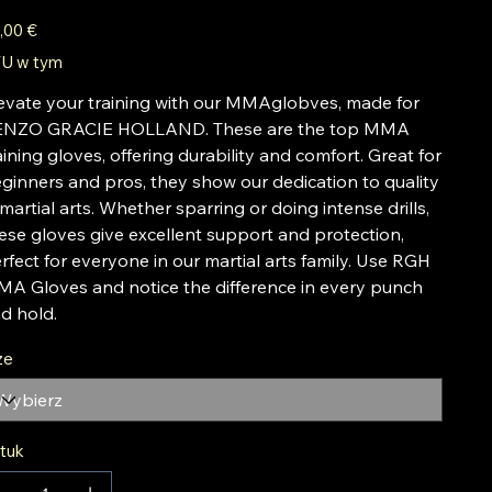
a
,00 €
U w tym
evate your training with our MMAglobves, made for
NZO GRACIE HOLLAND. These are the top MMA
aining gloves, offering durability and comfort. Great for
ginners and pros, they show our dedication to quality
 martial arts. Whether sparring or doing intense drills,
ese gloves give excellent support and protection,
rfect for everyone in our martial arts family. Use RGH
A Gloves and notice the difference in every punch
d hold.
ze
tuk