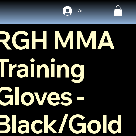
Poprzedni
Dalej
Zaloguj się
RGH MMA
Training
Gloves -
Black/Gold