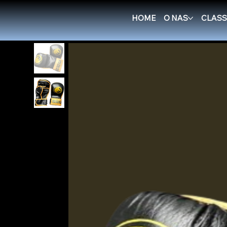
New Page
>
RGH MMA Training Gloves - Black/Gol
HOME
O NAS
CLASS