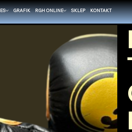
d
ES
GRAFIK
RGH ONLINE
SKLEP
KONTAKT