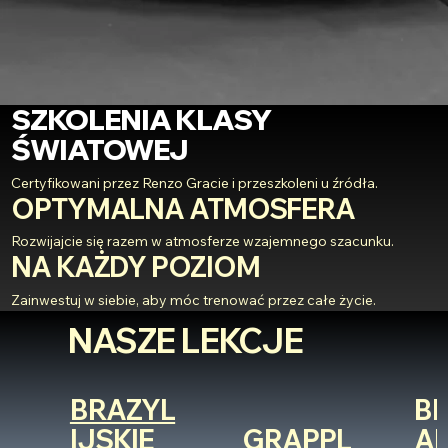
SZKOLENIA KLASY
ŚWIATOWEJ
Certyfikowani przez Renzo Gracie i przeszkoleni u źródła.
OPTYMALNA ATMOSFERA
Rozwijajcie się razem w atmosferze wzajemnego szacunku.
NA KAŻDY POZIOM
Zainwestuj w siebie, aby móc trenować przez całe życie.
NASZE LEKCJE
BRAZYL
BR
IJSKIE
GRAPPL
AN