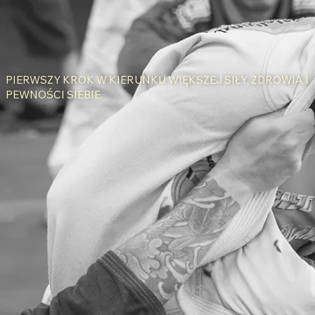
PIERWSZY KROK W KIERUNKU WIĘKSZEJ SIŁY, ZDROWIA I
PEWNOŚCI SIEBIE.