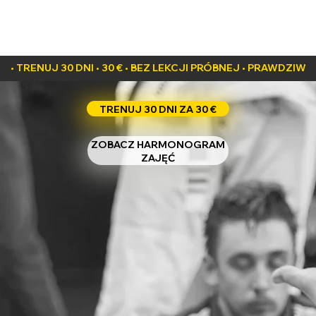
• TRENUJ 30 DNI • 30 € • BEZ LEKCJI PRÓBNEJ • PRAWDZI
TRENUJ 30 DNI ZA 30 €
ZOBACZ HARMONOGRAM
ZAJĘĆ