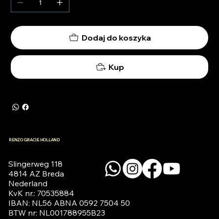
Dodaj do koszyka
Kup
RENZO GRACIE HOLLAND
Slingerweg 118

4814 AZ Breda

Nederland

KvK nr.: 70535884

IBAN: NL56 ABNA 0592 7504 50

BTW nr: NL001788955B23