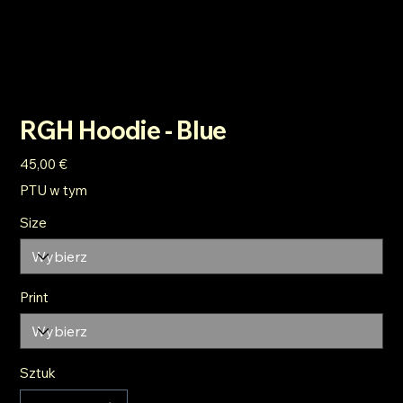
RGH Hoodie - Blue
Cena
45,00 €
PTU w tym
Size
Print
Sztuk