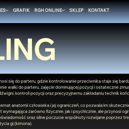
ES
GRAFIK
RGH ONLINE
SKLEP
KONTAKT
ING
enosi się do parteru, gdzie kontrolowanie przeciwnika staje się bar
ie walki do parteru, zajęcie dominującej pozycji i ostateczne zmu
źwigni, kontroli pozycji oraz precyzyjnemu zakładaniu technik koń
mat anatomii człowieka i jej ograniczeń, co pozwala im skuteczni
 wymagająca zarówno fizycznie, jak i psychicznie, ale przynosi ogr
świadomość oraz silne poczucie wspólnoty rozwijane poprzez tr
ycia gi (kimona).