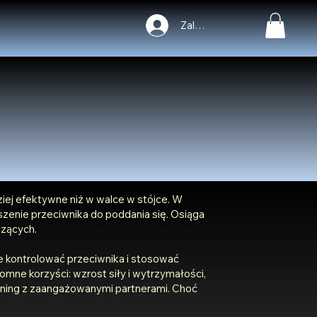
Zaloguj się
dziej efektywne niż w walce w stójce. W
szenie przeciwnika do poddania się. Osiąga
czących.
e kontrolować przeciwnika i stosować
omne korzyści: wzrost siły i wytrzymałości,
ening z zaangażowanymi partnerami. Choć