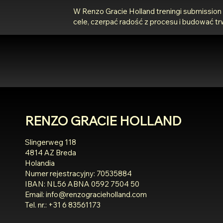
W Renzo Gracie Holland treningi submissio
cele, czerpać radość z procesu i budować trw
RENZO GRACIE HOLLAND
Slingerweg 118
4814 AZ Breda
Holandia
Numer rejestracyjny: 70535884
IBAN: NL56 ABNA 0592 7504 50
Email:
info@renzogracieholland.com
Tel. nr.: +31 6 83561173