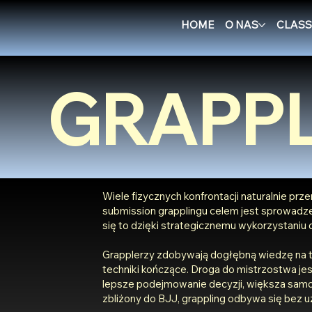
HOME
O NAS
CLASS
GRAPPL
Wiele fizycznych konfrontacji naturalnie prz
submission grapplingu celem jest sprowadzen
się to dzięki strategicznemu wykorzystaniu d
Grapplerzy zdobywają dogłębną wiedzę na te
techniki kończące. Droga do mistrzostwa jest
lepsze podejmowanie decyzji, większa samo
zbliżony do BJJ, grappling odbywa się bez uż