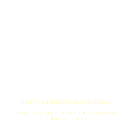
Strona główna
BJJ Blue Belt Curriculum
BJJ Blue Belt Curriculum
0 produktów
Nie ma tu jeszcze produktów...
W międzyczasie możesz wybrać inną kategorię, aby
kontynuować zakupy.