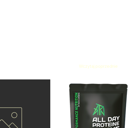
e produkty
gory description. It’s a great place to tell customers what thi
with your audience and draw attention to your products.
Wczytaj poprzednie