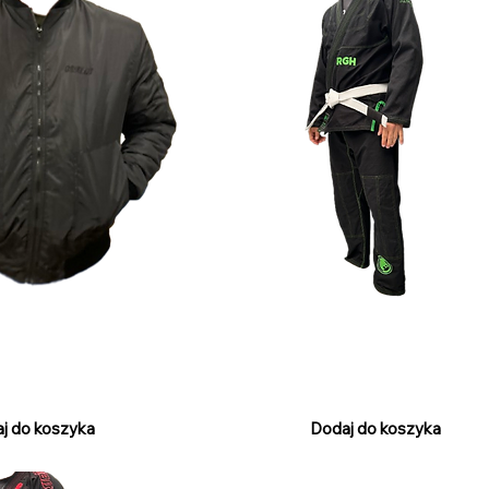
ber Jacket
RGH Gi Black - Green
Cena
120,00 €
PTU w tym
j do koszyka
Dodaj do koszyka