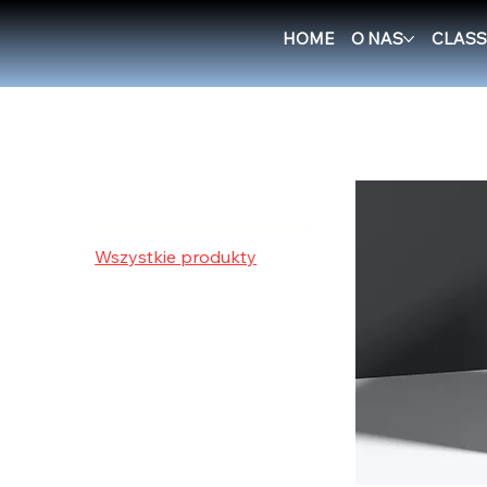
HOME
O NAS
CLASS
Strona główna
All Products
Przeglądaj według
Wszystkie produkty
Accessories
BJJ belts
BJJ Blue Belt Curriculum
Boxing & Muay Thai
Equipment
Casual Clothing
Cleaning products
E-books
Gi
Rashguards