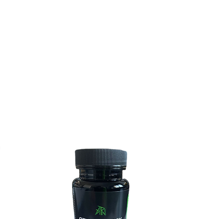
s category is
Sortuj wg:
Zalecane