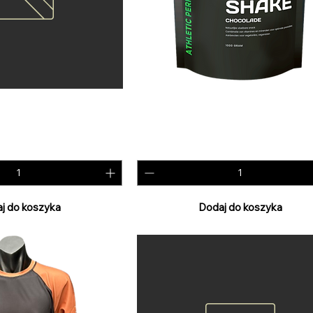
N SHAKE - vanilla
ALL DAY PROTEIN SHAKE - choc
Cena
29,99 €
PTU w tym
j do koszyka
Dodaj do koszyka