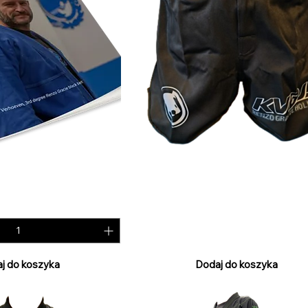
t Curriculum 2.0
RGH Grappling Shorts
Cena
50,00 €
PTU w tym
j do koszyka
Dodaj do koszyka