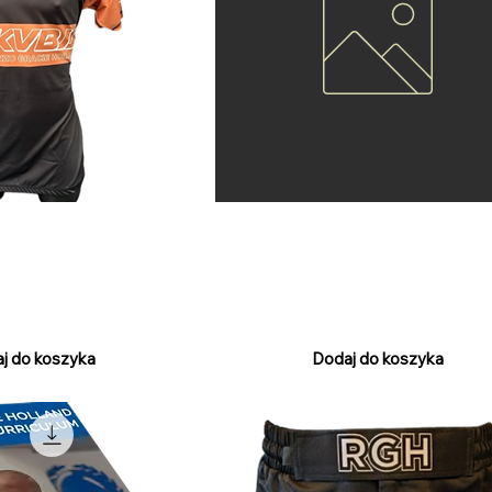
- Ranked (IBJJF
RGH Grappling Shorts - Samurai 
Cena
50,00 €
PTU w tym
j do koszyka
Dodaj do koszyka